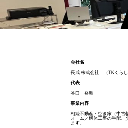
会社名
長成 株式会社 （TKくら
代表
谷口 裕昭
事業内容
相続不動産・空き家（中古
ォーム／解体工事の手配、
ます。