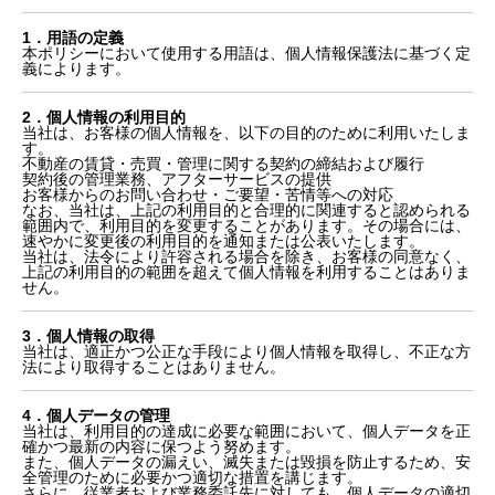
1．用語の定義
本ポリシーにおいて使用する用語は、個人情報保護法に基づく定
義によります。
2．個人情報の利用目的
当社は、お客様の個人情報を、以下の目的のために利用いたしま
す。
不動産の賃貸・売買・管理に関する契約の締結および履行
契約後の管理業務、アフターサービスの提供
お客様からのお問い合わせ・ご要望・苦情等への対応
なお、当社は、上記の利用目的と合理的に関連すると認められる
範囲内で、利用目的を変更することがあります。その場合には、
速やかに変更後の利用目的を通知または公表いたします。
当社は、法令により許容される場合を除き、お客様の同意なく、
上記の利用目的の範囲を超えて個人情報を利用することはありま
せん。
3．個人情報の取得
当社は、適正かつ公正な手段により個人情報を取得し、不正な方
法により取得することはありません。
4．個人データの管理
当社は、利用目的の達成に必要な範囲において、個人データを正
確かつ最新の内容に保つよう努めます。
また、個人データの漏えい、滅失または毀損を防止するため、安
全管理のために必要かつ適切な措置を講じます。
さらに、従業者および業務委託先に対しても、個人データの適切