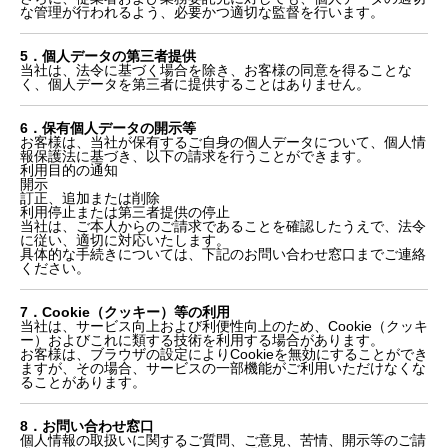
な管理が行われるよう、必要かつ適切な監督を行います。
5．個人データの第三者提供
当社は、法令に基づく場合を除き、お客様の同意を得ることな
く、個人データを第三者に提供することはありません。
6．保有個人データの開示等
お客様は、当社が保有するご自身の個人データについて、個人情
報保護法に基づき、以下の請求を行うことができます。
利用目的の通知
開示
訂正、追加または削除
利用停止または第三者提供の停止
当社は、ご本人からのご請求であることを確認したうえで、法令
に従い、適切に対応いたします。
具体的な手続きについては、下記のお問い合わせ窓口までご連絡
ください。
7．Cookie（クッキー）等の利用
当社は、サービス向上および利便性向上のため、Cookie（クッキ
ー）およびこれに類する技術を利用する場合があります。
お客様は、ブラウザの設定によりCookieを無効にすることができ
ますが、その場合、サービスの一部機能がご利用いただけなくな
ることがあります。
8．お問い合わせ窓口
個人情報の取扱いに関するご質問、ご意見、苦情、開示等のご請